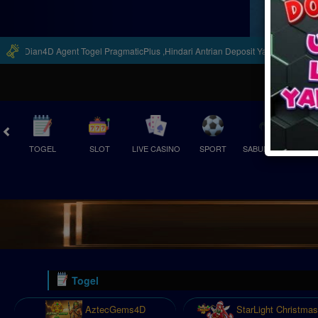
an4D Agent Togel PragmaticPlus ,Hindari Antrian Deposit Yang Panjang, Selalu 
TOGEL
SLOT
LIVE CASINO
SPORT
SABUNG AYAM
TEM
Togel
AztecGems4D
StarLight Christma