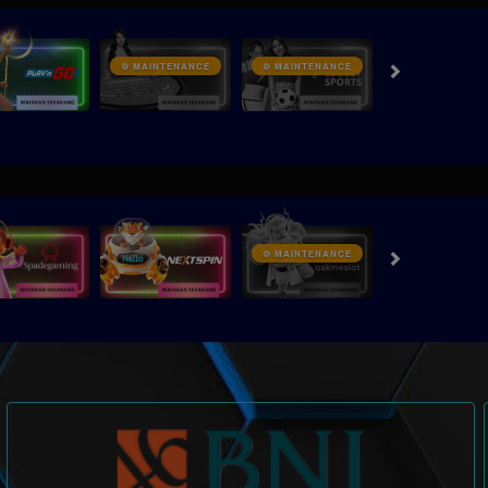
⚙ MAINTENANCE
⚙ MAINTENANCE
⚙ MAINTENANCE