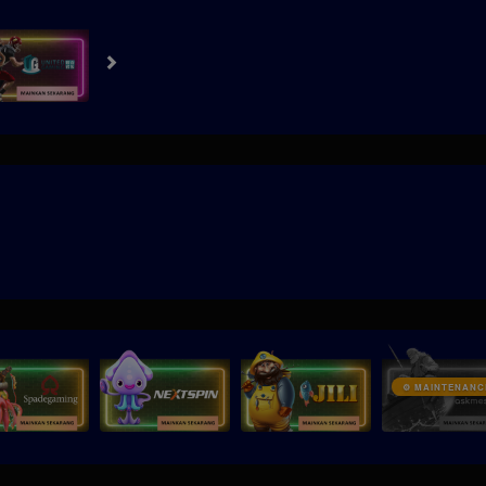
⚙ MAINTENANC