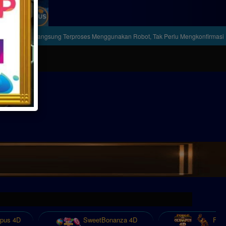
Langsung Terproses Menggunakan Robot, Tak Perlu Mengkonfirmasi dan Mengirim B
mpus 4D
SweetBonanza 4D
For